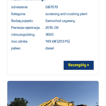
odniesienie:
SI87079
Kategoria:
screening and crushing plant
Rodzaj pojazdu:
Samochod uzywany
Pierwsza rejestracja:
2016-06
roboczogodziny:
3665
moc silnika:
149 kW (203 PS)
paliwo:
diesel