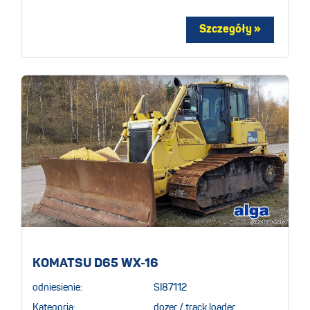
KOMATSU D65 WX-16
odniesienie:
SI87112
Kategoria:
dozer / track loader