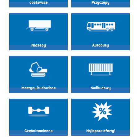
dostawcze
Przyczepy
Naczepy
Autobusy
Maszyny budowlane
Nadbudowy
Części zamienne
Najlepsze oferty!