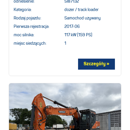
odniesienie:
SI87132
Kategoria:
dozer / track loader
Rodzaj pojazdu:
Samochod uzywany
Pierwsza rejestracja:
2017-06
moc silnika:
117 kW (159 PS)
miejsc siedzących:
1