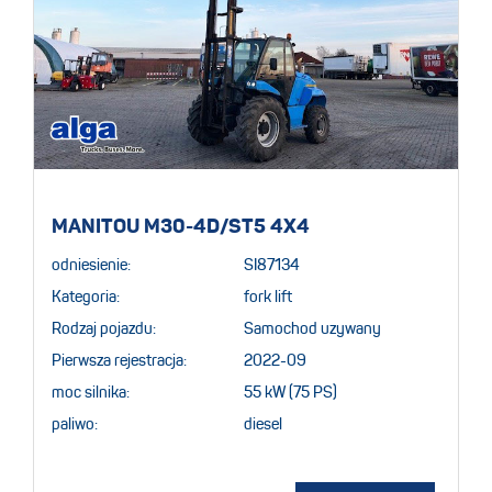
MANITOU M30-4D/ST5 4X4
odniesienie:
SI87134
Kategoria:
fork lift
Rodzaj pojazdu:
Samochod uzywany
Pierwsza rejestracja:
2022-09
moc silnika:
55 kW (75 PS)
paliwo:
diesel