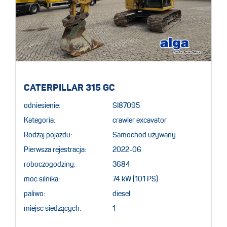
CATERPILLAR 315 GC
odniesienie:
SI87095
Kategoria:
crawler excavator
Rodzaj pojazdu:
Samochod uzywany
Pierwsza rejestracja:
2022-06
roboczogodziny:
3684
moc silnika:
74 kW (101 PS)
paliwo:
diesel
miejsc siedzących:
1