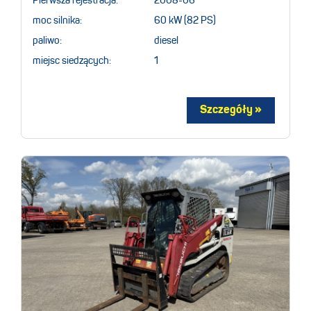
Pierwsza rejestracja:
2008-06
moc silnika:
60 kW (82 PS)
paliwo:
diesel
miejsc siedzących:
1