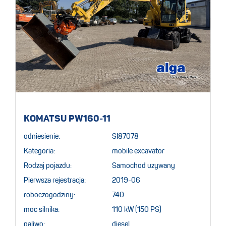
KOMATSU PW160-11
odniesienie:
SI87078
Kategoria:
mobile excavator
Rodzaj pojazdu:
Samochod uzywany
Pierwsza rejestracja:
2019-06
roboczogodziny:
740
moc silnika:
110 kW (150 PS)
paliwo:
diesel