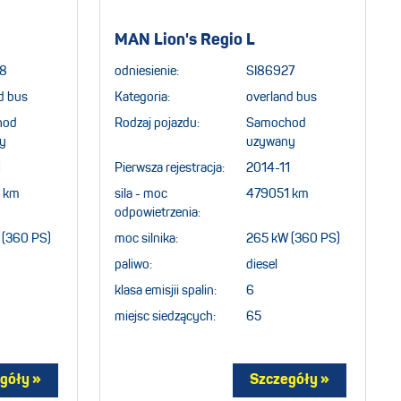
MAN Lion's Regio L
8
odniesienie:
SI86927
d bus
Kategoria:
overland bus
hod
Rodzaj pojazdu:
Samochod
y
uzywany
1
Pierwsza rejestracja:
2014-11
 km
sila - moc
479051 km
odpowietrzenia:
 (360 PS)
moc silnika:
265 kW (360 PS)
paliwo:
diesel
klasa emisjii spalin:
6
miejsc siedzących:
65