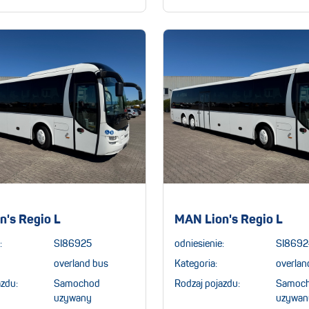
n's Regio L
MAN Lion's Regio L
:
SI86925
odniesienie:
SI8692
overland bus
Kategoria:
overlan
azdu:
Samochod
Rodzaj pojazdu:
Samoc
uzywany
uzywan