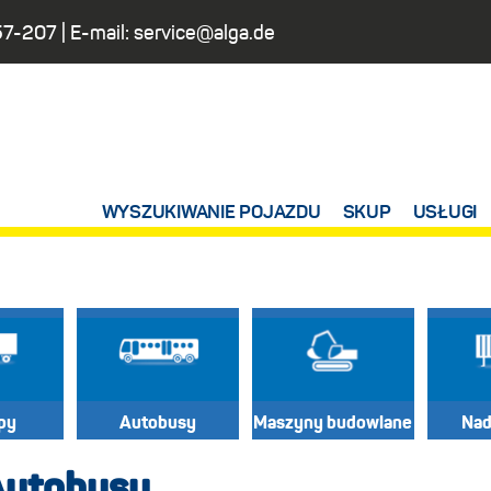
57-207
| E-mail:
service@alga.de
WYSZUKIWANIE POJAZDU
SKUP
USŁUGI
py
Autobusy
Maszyny budowlane
Na