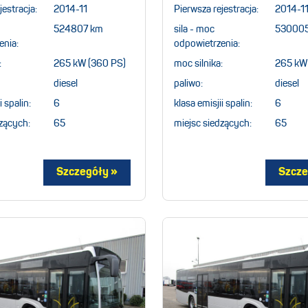
jestracja:
2014-11
Pierwsza rejestracja:
2014-1
524807 km
sila - moc
53000
enia:
odpowietrzenia:
:
265 kW (360 PS)
moc silnika:
265 kW
diesel
paliwo:
diesel
i spalin:
6
klasa emisjii spalin:
6
zących:
65
miejsc siedzących:
65