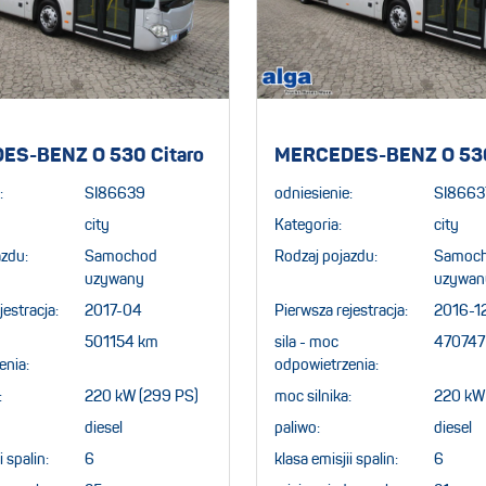
ES-BENZ O 530 Citaro
MERCEDES-BENZ O 530
:
SI86639
odniesienie:
SI8663
city
Kategoria:
city
azdu:
Samochod
Rodzaj pojazdu:
Samoc
uzywany
uzywan
jestracja:
2017-04
Pierwsza rejestracja:
2016-1
501154 km
sila - moc
470747
enia:
odpowietrzenia:
:
220 kW (299 PS)
moc silnika:
220 kW
diesel
paliwo:
diesel
i spalin:
6
klasa emisjii spalin:
6