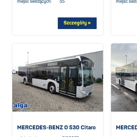
miejsc siedzących:
55
miejsc sied
MERCEDES-BENZ O 530 Citaro
MERCEDE