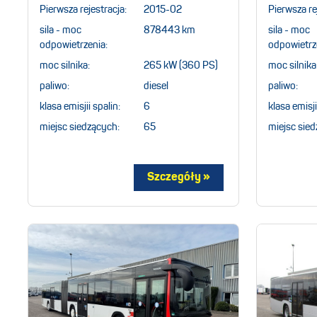
Pierwsza rejestracja:
2015-02
Pierwsza re
sila - moc
878443 km
sila - moc
odpowietrzenia:
odpowietrz
moc silnika:
265 kW (360 PS)
moc silnika
paliwo:
diesel
paliwo:
klasa emisjii spalin:
6
klasa emisji
miejsc siedzących:
65
miejsc sied