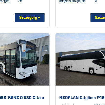
zących:
35
miejsc siedzących:
31
S-BENZ O 530 Citaro
NEOPLAN Cityliner P1