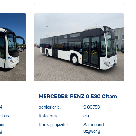
MERCEDES-BENZ O 530 Citaro
4
odniesienie:
SI86753
d bus
Kategoria:
city
hod
Rodzaj pojazdu:
Samochod
y
uzywany