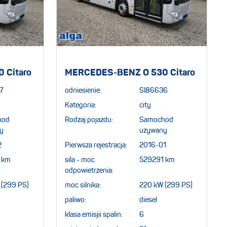
 Citaro
MERCEDES-BENZ O 530 Citaro
7
odniesienie:
SI86636
Kategoria:
city
hod
Rodzaj pojazdu:
Samochod
y
uzywany
2
Pierwsza rejestracja:
2016-01
 km
sila - moc
529291 km
odpowietrzenia:
 (299 PS)
moc silnika:
220 kW (299 PS)
paliwo:
diesel
klasa emisjii spalin:
6