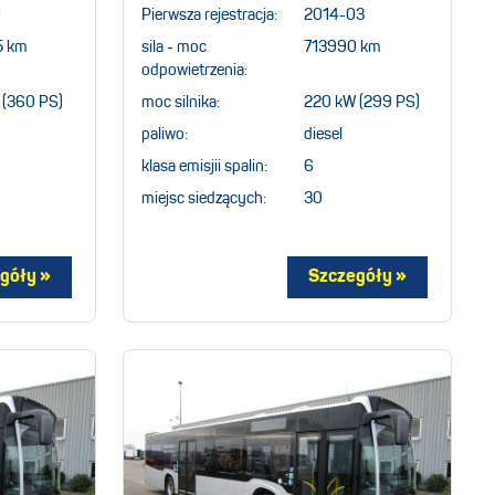
1
Pierwsza rejestracja:
2014-03
5 km
sila - moc
713990 km
odpowietrzenia:
 (360 PS)
moc silnika:
220 kW (299 PS)
paliwo:
diesel
klasa emisjii spalin:
6
miejsc siedzących:
30