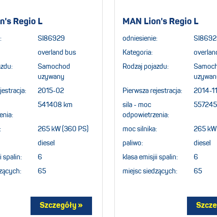
MAN Lion's Regio L
n's Regio L
odniesienie:
SI8692
:
SI86929
Kategoria:
overlan
overland bus
Rodzaj pojazdu:
Samoc
azdu:
Samochod
uzywan
uzywany
Pierwsza rejestracja:
2014-1
jestracja:
2015-02
sila - moc
557245
541408 km
odpowietrzenia:
enia:
moc silnika:
265 kW
:
265 kW (360 PS)
paliwo:
diesel
diesel
klasa emisjii spalin:
6
i spalin:
6
miejsc siedzących:
65
zących:
65