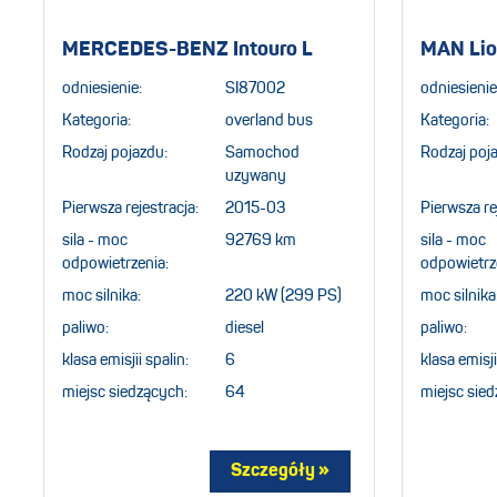
MERCEDES-BENZ Intouro L
MAN Lio
odniesienie:
SI87002
odniesienie
Kategoria:
overland bus
Kategoria:
Rodzaj pojazdu:
Samochod
Rodzaj poj
uzywany
Pierwsza rejestracja:
2015-03
Pierwsza re
sila - moc
92769 km
sila - moc
odpowietrzenia:
odpowietrz
moc silnika:
220 kW (299 PS)
moc silnika
paliwo:
diesel
paliwo:
klasa emisjii spalin:
6
klasa emisji
miejsc siedzących:
64
miejsc sied