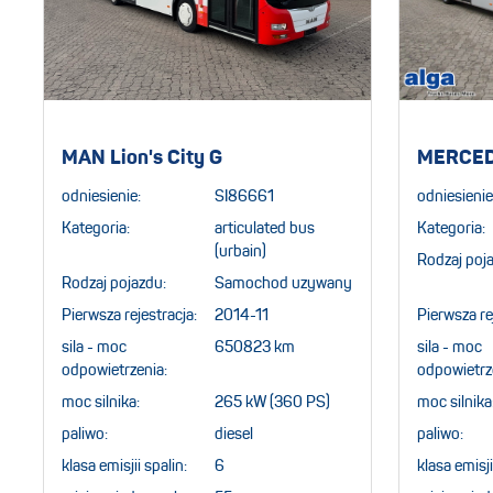
MAN Lion's City G
MERCED
odniesienie:
SI86661
odniesienie
Kategoria:
articulated bus
Kategoria:
(urbain)
Rodzaj poj
Rodzaj pojazdu:
Samochod uzywany
Pierwsza rejestracja:
2014-11
Pierwsza re
sila - moc
650823 km
sila - moc
odpowietrzenia:
odpowietrz
moc silnika:
265 kW (360 PS)
moc silnika
paliwo:
diesel
paliwo:
klasa emisjii spalin:
6
klasa emisji