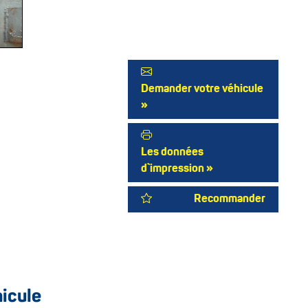
Demander votre véhicule
»
Les données
d`impression »
Recommander
hicule