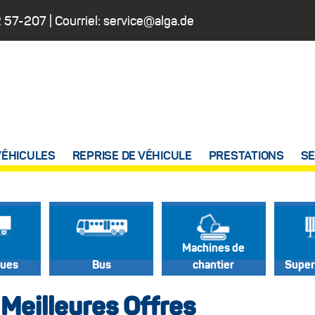
 57-207
| Courriel:
service@alga.de
VÉHICULES
REPRISE DE VÉHICULE
PRESTATIONS
SE
Machines de
ues
Bus
chantier
Super
Meilleures Offres