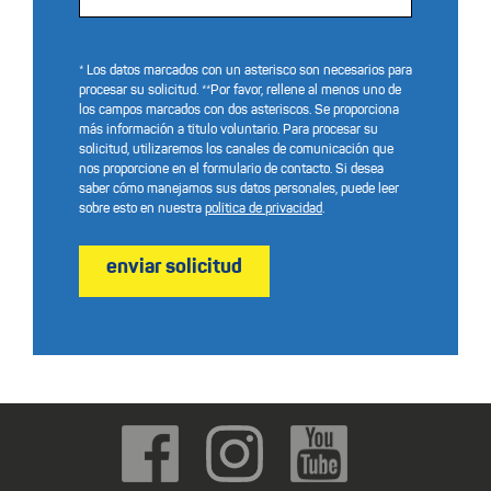
* Los datos marcados con un asterisco son necesarios para
procesar su solicitud. **Por favor, rellene al menos uno de
los campos marcados con dos asteriscos. Se proporciona
más información a título voluntario. Para procesar su
solicitud, utilizaremos los canales de comunicación que
nos proporcione en el formulario de contacto. Si desea
saber cómo manejamos sus datos personales, puede leer
sobre esto en nuestra
política de privacidad
.
enviar solicitud