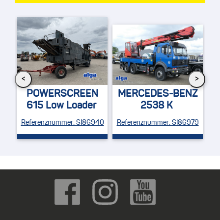
<
>
MERCEDES-BENZ
N
MERCEDES-BENZ
1833 Axor 4x4
r
2538 K
Feuerwehr / Rössler
940
Referenznummer: SI86979
Referenznummer: SI82912
R