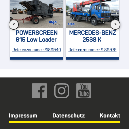
<
>
MERCEDES
RSCREEN
MERCEDES-BENZ
1833 Axor
ow Loader
2538 K
Feuerwehr / 
ummer: SI86940
Referenznummer: SI86979
Referenznummer:
Impressum
Datenschutz
Kontakt