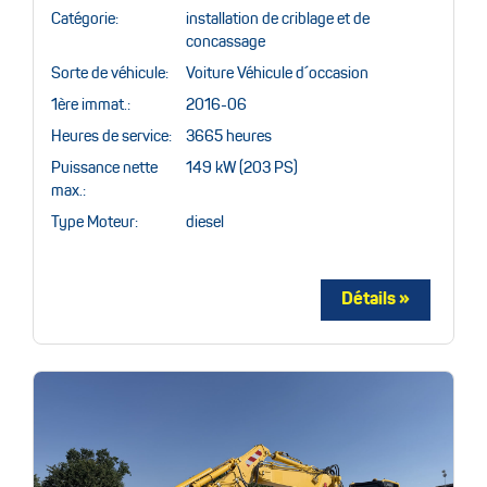
Catégorie:
installation de criblage et de
concassage
Sorte de véhicule:
Voiture Véhicule d´occasion
1ère immat.:
2016-06
Heures de service:
3665 heures
Puissance nette
149 kW (203 PS)
max.:
Type Moteur:
diesel