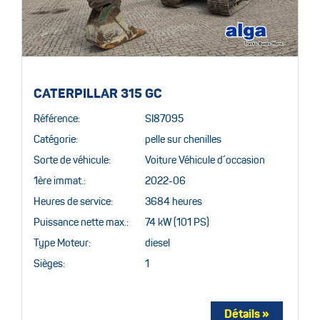
CATERPILLAR 315 GC
Référence:
SI87095
Catégorie:
pelle sur chenilles
Sorte de véhicule:
Voiture Véhicule d´occasion
1ère immat.:
2022-06
Heures de service:
3684 heures
Puissance nette max.:
74 kW (101 PS)
Type Moteur:
diesel
Sièges:
1