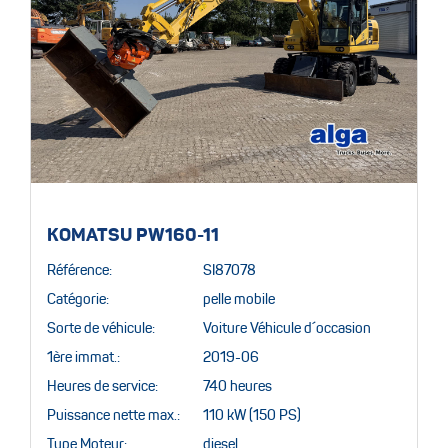
KOMATSU PW160-11
Référence:
SI87078
Catégorie:
pelle mobile
Sorte de véhicule:
Voiture Véhicule d´occasion
1ère immat.:
2019-06
Heures de service:
740 heures
Puissance nette max.:
110 kW (150 PS)
Type Moteur:
diesel