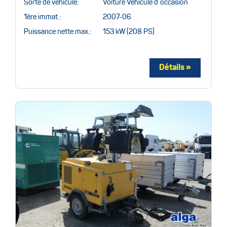
Sorte de véhicule:
Voiture Véhicule d´occasion
1ère immat.:
2007-06
Puissance nette max.:
153 kW (208 PS)