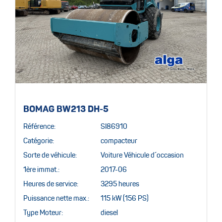
BOMAG BW213 DH-5
Référence:
SI86910
Catégorie:
compacteur
Sorte de véhicule:
Voiture Véhicule d´occasion
1ère immat.:
2017-06
Heures de service:
3295 heures
Puissance nette max.:
115 kW (156 PS)
Type Moteur:
diesel