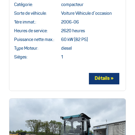
Catégorie:
compacteur
Sorte de véhicule:
Voiture Véhicule d´occasion
1ère immat.:
2006-06
Heures de service:
2620 heures
Puissance nette max.:
60 kW (82 PS)
Type Moteur:
diesel
Sièges:
1