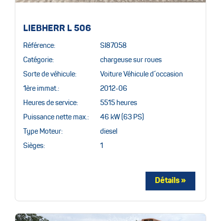
LIEBHERR L 506
Référence:
SI87058
Catégorie:
chargeuse sur roues
Sorte de véhicule:
Voiture Véhicule d´occasion
1ère immat.:
2012-06
Heures de service:
5515 heures
Puissance nette max.:
46 kW (63 PS)
Type Moteur:
diesel
Sièges:
1