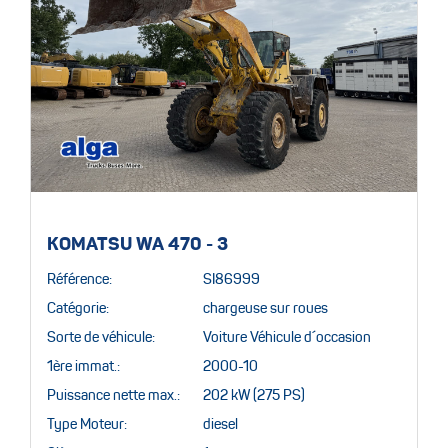
KOMATSU WA 470 - 3
Référence:
SI86999
Catégorie:
chargeuse sur roues
Sorte de véhicule:
Voiture Véhicule d´occasion
1ère immat.:
2000-10
Puissance nette max.:
202 kW (275 PS)
Type Moteur:
diesel