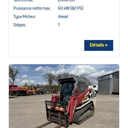
1ère immat.:
2008-06
Puissance nette max.:
60 kW (82 PS)
Type Moteur:
diesel
Sièges:
1