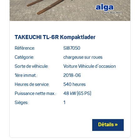
TAKEUCHI TL-6R Kompaktlader
Référence:
SI87050
Catégorie:
chargeuse sur roues
Sorte de véhicule:
Voiture Véhicule d´occasion
1ère immat.:
2018-06
Heures de service:
540 heures
Puissance nette max.:
48 kW (65 PS)
Sièges:
1