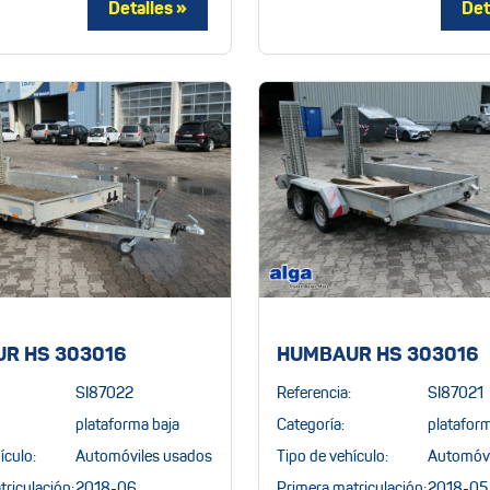
R HS 303016
HUMBAUR HS 303016
SI87022
Referencia:
SI87021
plataforma baja
Categoría:
plataform
ículo:
Automóviles usados
Tipo de vehículo:
Automóvi
riculación:
2018-06
Primera matriculación:
2018-05