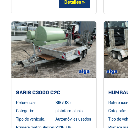
SARIS C3000 C2C
HUMBAU
Referencia:
SI87025
Referencia:
Categoría:
plataforma baja
Categoría:
Tipo de vehículo:
Automóviles usados
Tipo de veh
Primera matriculación:
2016-06
Primera mat