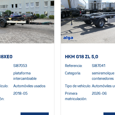
18XE0
HKM G18 ZL 5,0
SI87053
Referencia:
SI87041
plataforma
Categoría:
semiremolque 
intercambiable
contenedores
ículo:
Automóviles usados
Tipo de vehículo:
Automóviles 
2018-05
Primera
2026-06
ón:
matriculación: