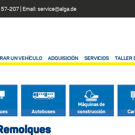
 57-207
| Email:
service@alga.de
RAR UN VEHÍCULO
ADQUISICIÓN
SERVICIOS
TALLER 
Máquinas de
ues
Autobuses
construcción
Car
 Remolques