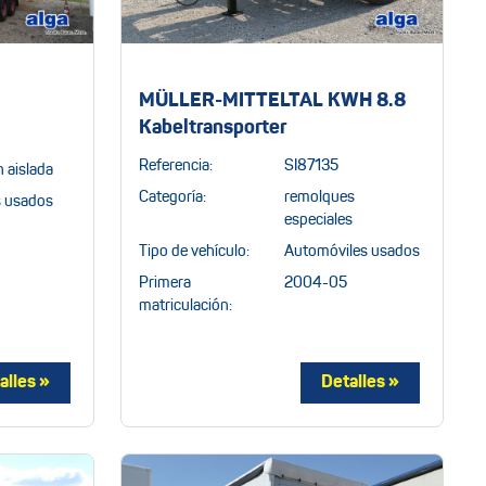
MÜLLER-MITTELTAL KWH 8.8
Kabeltransporter
Referencia:
SI87135
n aislada
Categoría:
remolques
s usados
especiales
Tipo de vehículo:
Automóviles usados
Primera
2004-05
matriculación: