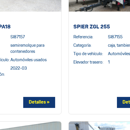
PA18
SPIER ZGL 255
SI87157
Referencia:
SI87155
semiremolque para
Categoría:
caja, tambie
contenedores
Tipo de vehículo:
Automóvile
ículo:
Automóviles usados
Elevador trasero:
1
2022-03
ón: