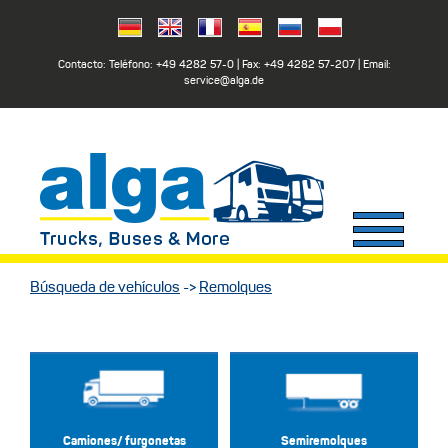
Contacto: Teléfono:
+49 4282 57-0
| Fax:
+49 4282 57-207
| Email:
service@alga.de
Búsqueda de vehículos
->
Remolques
Camiones/ furgonetas
Semiremolques