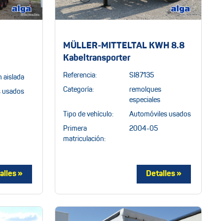
MÜLLER-MITTELTAL KWH 8.8
Kabeltransporter
Referencia:
SI87135
n aislada
Categoría:
remolques
s usados
especiales
Tipo de vehículo:
Automóviles usados
Primera
2004-05
matriculación: