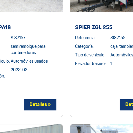
PA18
SPIER ZGL 255
SI87157
Referencia:
SI87155
semiremolque para
Categoría:
caja, tambie
contenedores
Tipo de vehículo:
Automóvile
ículo:
Automóviles usados
Elevador trasero:
1
2022-03
ón: