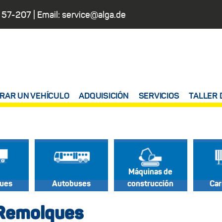
 57-207
| Email:
service@alga.de
RAR UN VEHÍCULO
ADQUISICIÓN
SERVICIOS
TALLER 
Máquinas de
ues
Autobuses
construcción
Car
 Remolques