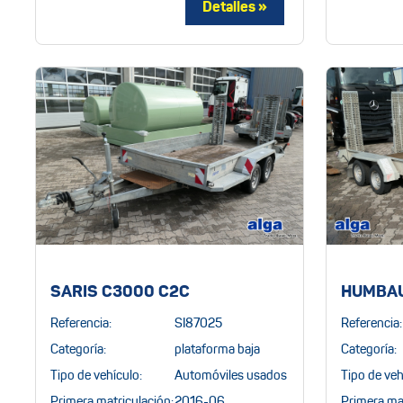
SARIS C3000 C2C
HUMBAU
Referencia:
SI87025
Referencia:
Categoría:
plataforma baja
Categoría:
Tipo de vehículo:
Automóviles usados
Tipo de veh
Primera matriculación:
2016-06
Primera mat