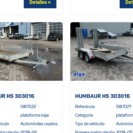
R HS 303016
HUMBAUR HS 303016
SI87022
Referencia:
SI87021
plataforma baja
Categoría:
plataform
ículo:
Automóviles usados
Tipo de vehículo:
Automóvi
riculación:
2018-06
Primera matriculación:
2018-05