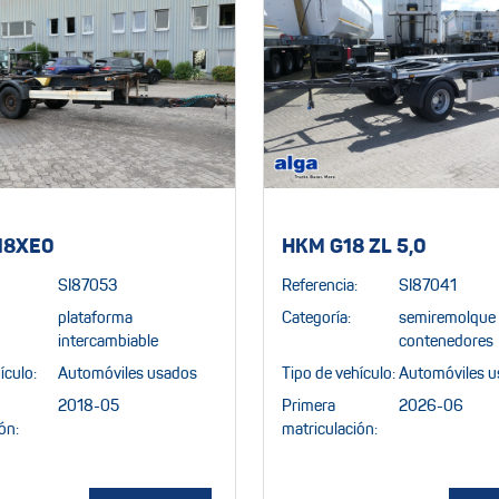
18XE0
HKM G18 ZL 5,0
SI87053
Referencia:
SI87041
plataforma
Categoría:
semiremolque 
intercambiable
contenedores
ículo:
Automóviles usados
Tipo de vehículo:
Automóviles 
2018-05
Primera
2026-06
ón:
matriculación: