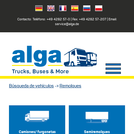
Contacto: Teléfono:
+49 4282 57-0
| Fax:
+49 4282 57-207
| Email:
service@alga.de
Búsqueda de vehículos
->
Remolques
Camiones/ furgonetas
Semiremolques