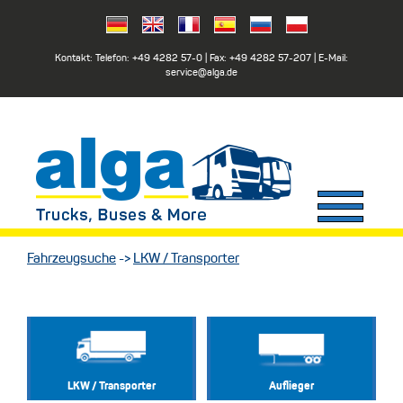
Kontakt: Telefon:
+49 4282 57-0
| Fax:
+49 4282 57-207
| E-Mail:
service@alga.de
Fahrzeugsuche
->
LKW / Transporter
LKW / Transporter
Auflieger