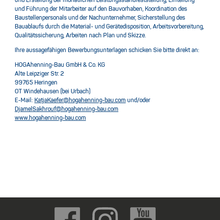
und Erstellung der monatlichen Leistungsstandfeststellung, Einteilung
und Führung der Mitarbeiter auf den Bauvorhaben, Koordination des
Baustellenpersonals und der Nachunternehmer, Sicherstellung des
Bauablaufs durch die Material- und Gerätedisposition, Arbeitsvorbereitung,
Qualitätssicherung, Arbeiten nach Plan und Skizze.
Ihre aussagefähigen Bewerbungsunterlagen schicken Sie bitte direkt an:
HOGAhenning-Bau GmbH & Co. KG
Alte Leipziger Str. 2
99765 Heringen
OT Windehausen (bei Urbach)
E-Mail:
KatjaKaefer@hogahenning-bau.com
und/oder
DjamelSakhrouf@hogahenning-bau.com
www.hogahenning-bau.com