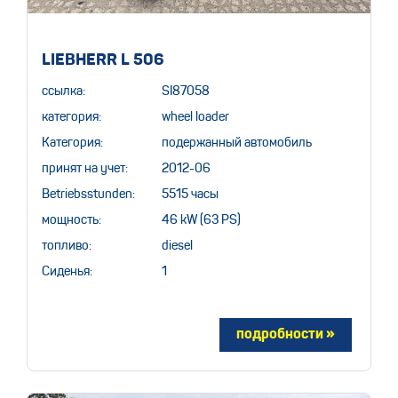
LIEBHERR L 506
ссылка:
SI87058
категория:
wheel loader
Категория:
подержанный автомобиль
принят на учет:
2012-06
Betriebsstunden:
5515 часы
мощность:
46 kW (63 PS)
топливо:
diesel
Сиденья:
1