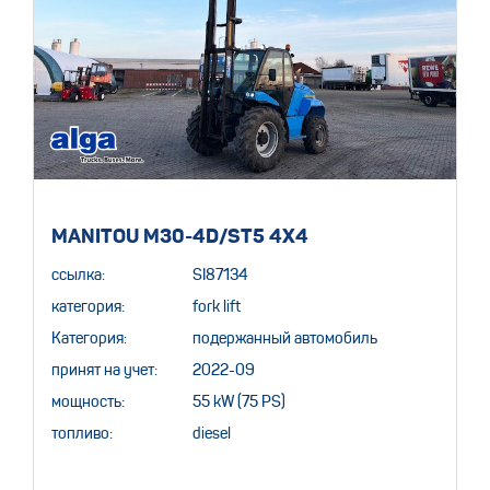
MANITOU M30-4D/ST5 4X4
ссылка:
SI87134
категория:
fork lift
Категория:
подержанный автомобиль
принят на учет:
2022-09
мощность:
55 kW (75 PS)
топливо:
diesel