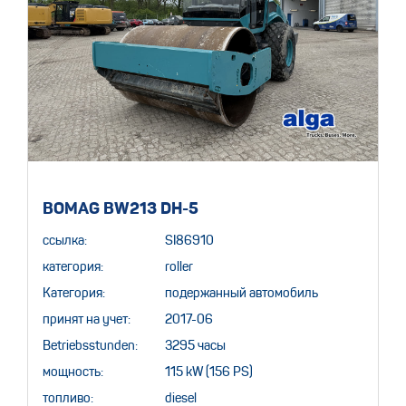
BOMAG BW213 DH-5
ссылка:
SI86910
категория:
roller
Категория:
подержанный автомобиль
принят на учет:
2017-06
Betriebsstunden:
3295 часы
мощность:
115 kW (156 PS)
топливо:
diesel