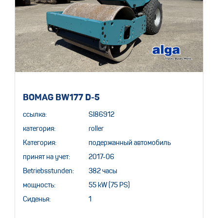
BOMAG BW177 D-5
ссылка:
SI86912
категория:
roller
Категория:
подержанный автомобиль
принят на учет:
2017-06
Betriebsstunden:
382 часы
мощность:
55 kW (75 PS)
Сиденья:
1