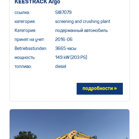
KEESTRACK Argo
ссылка:
SI87079
категория:
screening and crushing plant
Категория:
подержанный автомобиль
принят на учет:
2016-06
Betriebsstunden:
3665 часы
мощность:
149 kW (203 PS)
топливо:
diesel