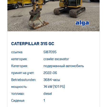
CATERPILLAR 315 GC
ссылка:
SI87095
категория:
crawler excavator
Категория:
подержанный автомобиль
принят на учет:
2022-06
Betriebsstunden:
3684 часы
мощность:
74 kW (101 PS)
топливо:
diesel
Сиденья:
1