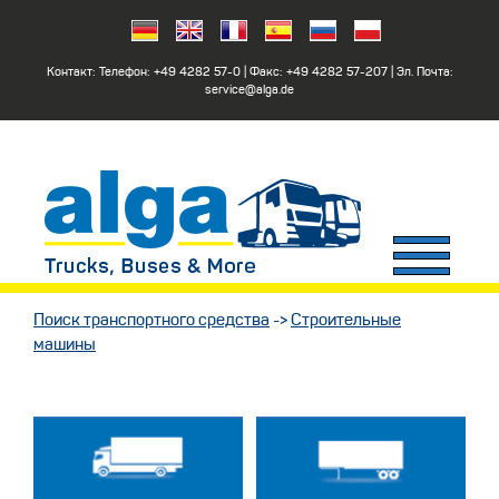
Контакт: Телефон:
+49 4282 57-0
| Факс:
+49 4282 57-207
| Эл. Почта:
service@alga.de
Поиск транспортного средства
->
Строительные
машины