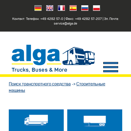
Контакт: Телефон:
+49 4282 57-0
| Факс:
+49 4282 57-207
| Эл. Почта:
service@alga.de
Поиск транспортного средства
->
Строительные
машины