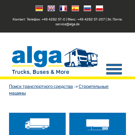
Контакт: Телефон:
+49 4282 57-0
| Факс:
+49 4282 57-207
| Эл. Почта:
service@alga.de
Поиск транспортного средства
->
Строительные
машины