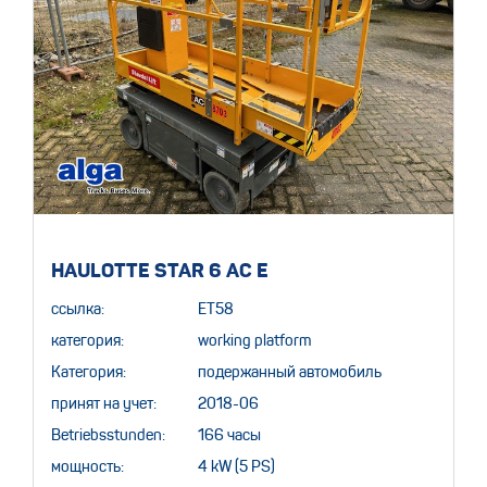
HAULOTTE STAR 6 AC E
ссылка:
ET58
категория:
working platform
Категория:
подержанный автомобиль
принят на учет:
2018-06
Betriebsstunden:
166 часы
мощность:
4 kW (5 PS)