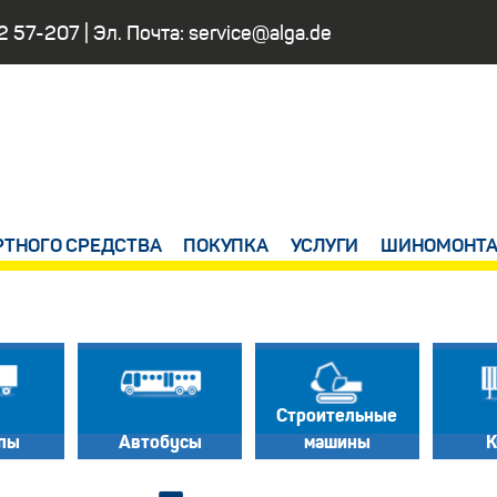
2 57-207
| Эл. Почта:
service@alga.de
РТНОГО СРЕДСТВА
ПОКУПКА
УСЛУГИ
ШИНОМОНТА
Строительные
пы
Автобусы
машины
К