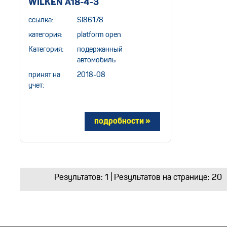
WILKEN A18-4-3
ссылка:
SI86178
категория:
platform open
Категория:
подержанный
автомобиль
принят на
2018-08
учет:
Результатов:
1
| Результатов на странице: 20