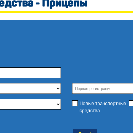
едства - Прицепы
Новые транспортные
средства