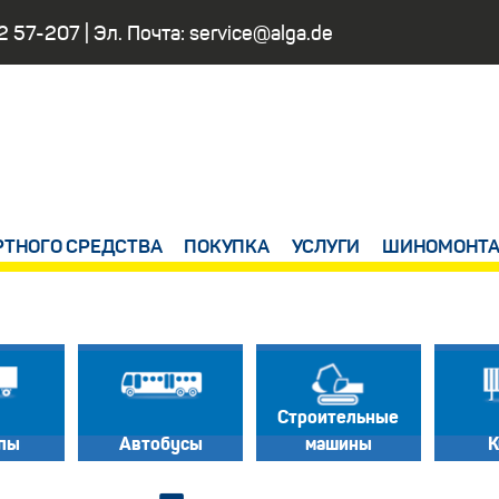
2 57-207
| Эл. Почта:
service@alga.de
РТНОГО СРЕДСТВА
ПОКУПКА
УСЛУГИ
ШИНОМОНТА
Строительные
пы
Автобусы
машины
К