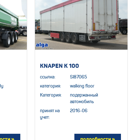
2
KNAPEN K 100
ссылка:
SI87065
dy
категория:
walking floor
Категория:
подержанный
автомобиль
принят на
2016-06
учет: