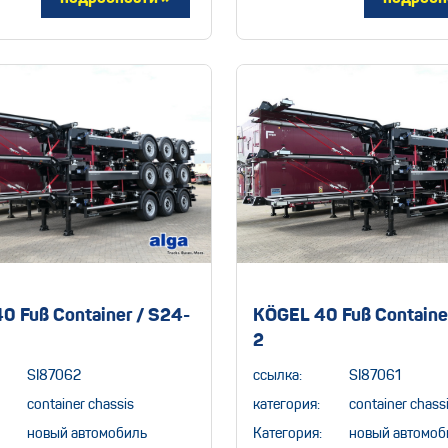
0 Fuß Container / S24-
KÖGEL 40 Fuß Containe
2
SI87062
ссылка:
SI87061
container chassis
категория:
container chass
новый автомобиль
Категория:
новый автомоб