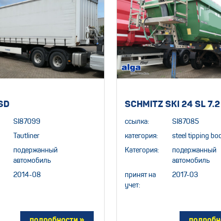
SD
SCHMITZ SKI 24 SL 7.
SI87099
ссылка:
SI87085
Tautliner
категория:
steel tipping bo
подержанный
Категория:
подержанный
автомобиль
автомобиль
2014-08
принят на
2017-03
учет: