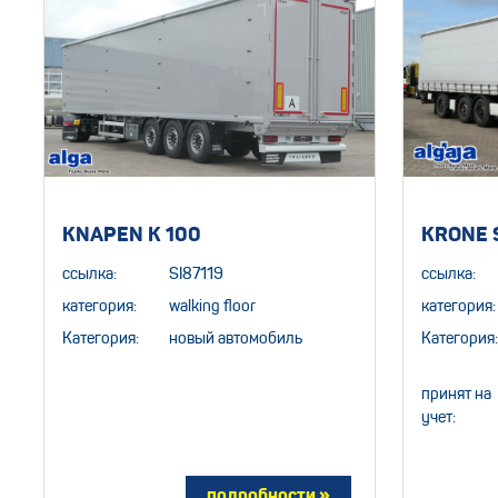
KNAPEN K 100
KRONE 
ссылка:
SI87119
ссылка:
категория:
walking floor
категория:
Категория:
новый автомобиль
Категория:
принят на
учет: