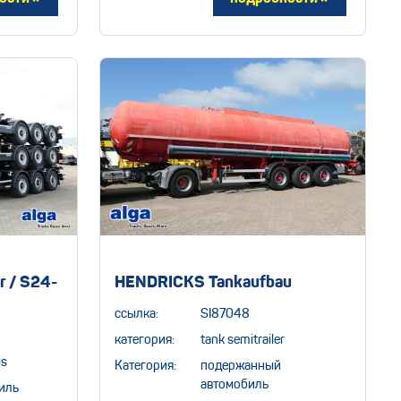
r / S24-
HENDRICKS Tankaufbau
ссылка:
SI87048
категория:
tank semitrailer
is
Категория:
подержанный
автомобиль
иль