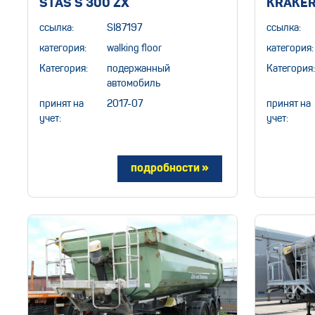
STAS S 300 ZX
KRAKER
ссылка:
SI87197
ссылка:
категория:
walking floor
категория:
Категория:
подержанный
Категория:
автомобиль
принят на
2017-07
принят на
учет:
учет: