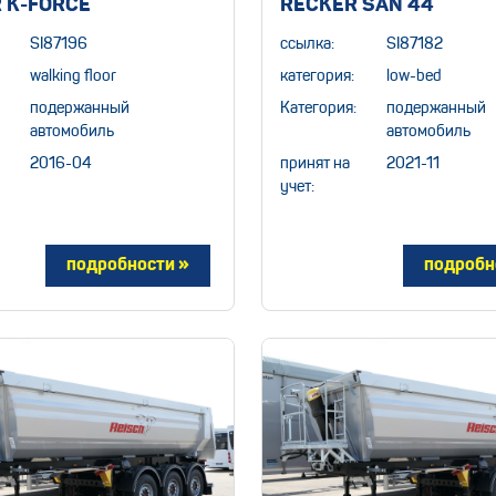
 K-FORCE
RECKER SAN 44
SI87196
ссылка:
SI87182
walking floor
категория:
low-bed
подержанный
Категория:
подержанный
автомобиль
автомобиль
2016-04
принят на
2021-11
учет: