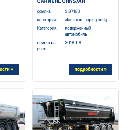
CARNEHL CHKS/AH
ссылка:
SI87163
категория:
aluminium tipping body
Категория:
подержанный
автомобиль
принят на
2016-08
учет: