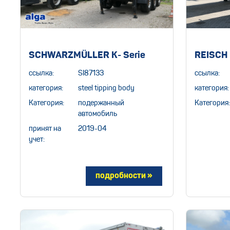
SCHWARZMÜLLER K- Serie
REISCH
ссылка:
SI87133
ссылка:
категория:
steel tipping body
категория:
Категория:
подержанный
Категория:
автомобиль
принят на
2019-04
учет: