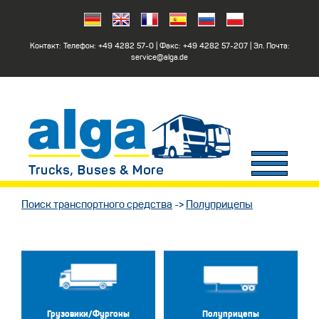
Контакт: Телефон:
+49 4282 57-0
| Факс:
+49 4282 57-207
| Эл. Почта:
service@alga.de
Поиск транспортного средства
->
Полуприцепы
Грузовики/Фургоны
Полуприцепы