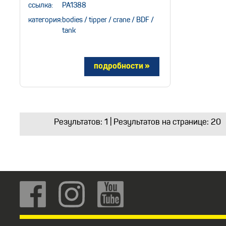
ссылка:
PA1388
категория:
bodies / tipper / crane / BDF /
tank
Результатов:
1
| Результатов на странице: 20