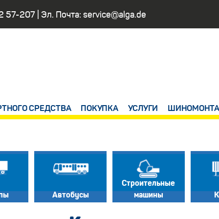
2 57-207
| Эл. Почта:
service@alga.de
РТНОГО СРЕДСТВА
ПОКУПКА
УСЛУГИ
ШИНОМОНТА
Строительные
пы
Автобусы
машины
К