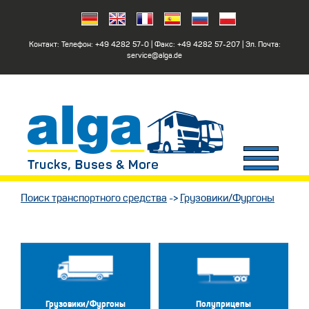
Контакт: Телефон:
+49 4282 57-0
| Факс:
+49 4282 57-207
| Эл. Почта:
service@alga.de
Поиск транспортного средства
->
Грузовики/Фургоны
Грузовики/Фургоны
Полуприцепы