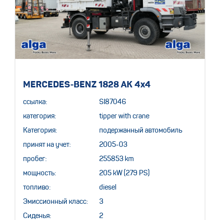
MERCEDES-BENZ 1828 AK 4x4
ссылка:
SI87046
категория:
tipper with crane
Категория:
подержанный автомобиль
принят на учет:
2005-03
пробег:
255853 km
мощность:
205 kW (279 PS)
топливо:
diesel
Эмиссионный класс:
3
Сиденья:
2