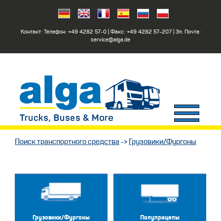
Контакт: Телефон:
+49 4282 57-0
| Факс:
+49 4282 57-207
| Эл. Почта:
service@alga.de
Поиск транспортного средства
->
Грузовики/Фургоны
Грузовики/Фургоны
Полуприцепы