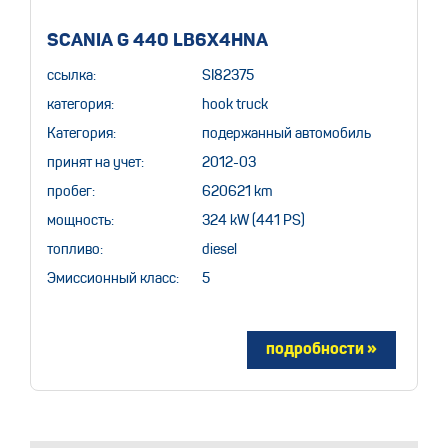
SCANIA G 440 LB6X4HNA
ссылка:
SI82375
категория:
hook truck
Категория:
подержанный автомобиль
принят на учет:
2012-03
пробег:
620621 km
мощность:
324 kW (441 PS)
топливо:
diesel
Эмиссионный класс:
5