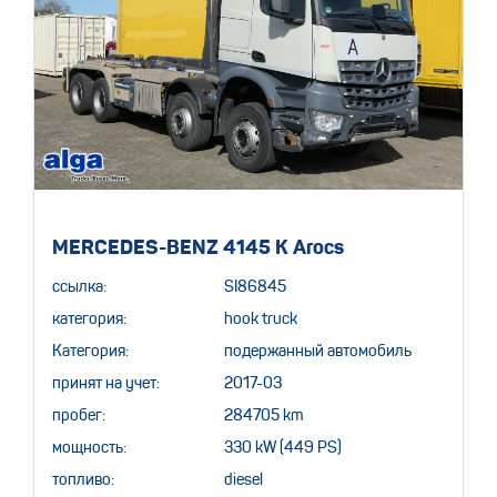
MERCEDES-BENZ 4145 K Arocs
ссылка:
SI86845
категория:
hook truck
Категория:
подержанный автомобиль
принят на учет:
2017-03
пробег:
284705 km
мощность:
330 kW (449 PS)
топливо:
diesel