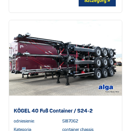
KÖGEL 40 Fuß Container / S24-2
odniesienie:
SI87062
Kategoria:
container chassis