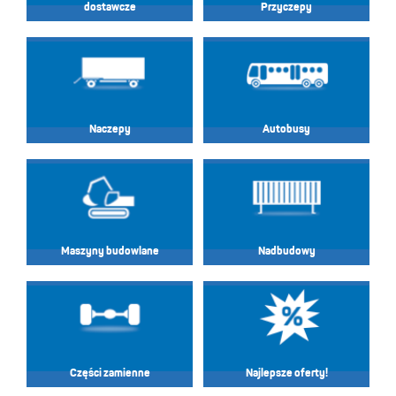
dostawcze
Przyczepy
Naczepy
Autobusy
Maszyny budowlane
Nadbudowy
Części zamienne
Najlepsze oferty!