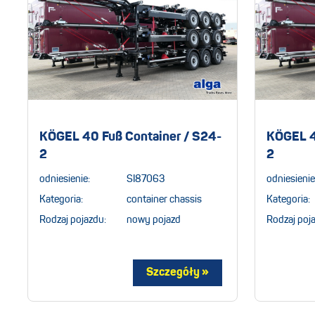
KÖGEL 40 Fuß Container / S24-
KÖGEL 4
2
2
odniesienie:
SI87063
odniesienie
Kategoria:
container chassis
Kategoria:
Rodzaj pojazdu:
nowy pojazd
Rodzaj poj