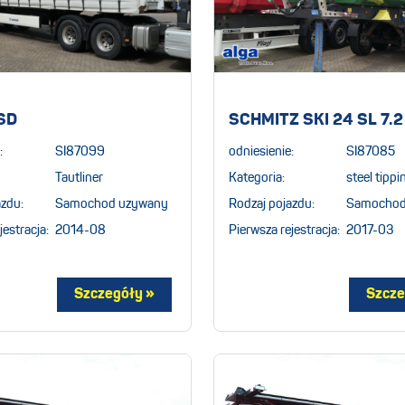
SD
SCHMITZ SKI 24 SL 7.
:
SI87099
odniesienie:
SI87085
Tautliner
Kategoria:
steel tipp
azdu:
Samochod uzywany
Rodzaj pojazdu:
Samochod
jestracja:
2014-08
Pierwsza rejestracja:
2017-03