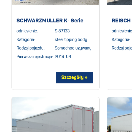
SCHWARZMÜLLER K- Serie
REISCH
odniesienie:
SI87133
odniesienie
Kategoria:
steel tipping body
Kategoria:
Rodzaj pojazdu:
Samochod uzywany
Rodzaj poj
Pierwsza rejestracja:
2019-04