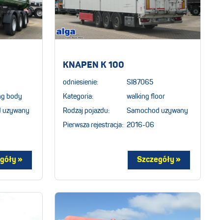
2
KNAPEN K 100
odniesienie:
SI87065
ing body
Kategoria:
walking floor
 uzywany
Rodzaj pojazdu:
Samochod uzywany
Pierwsza rejestracja:
2016-06