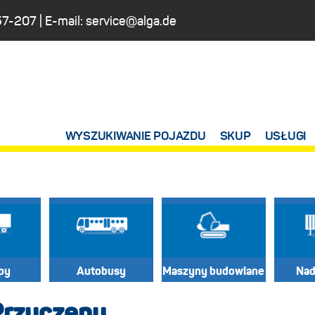
57-207
| E-mail:
service@alga.de
WYSZUKIWANIE POJAZDU
SKUP
USŁUGI
py
Autobusy
Maszyny budowlane
Na