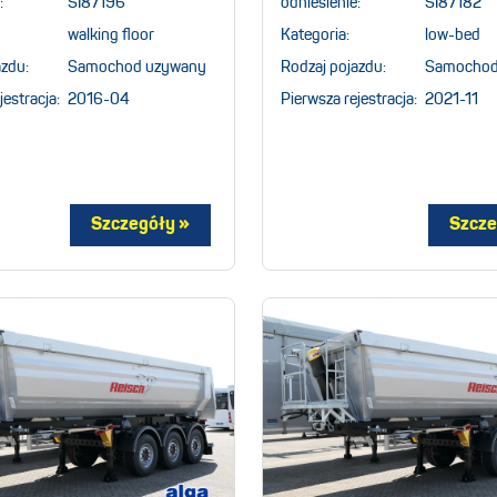
:
SI87196
odniesienie:
SI87182
walking floor
Kategoria:
low-bed
azdu:
Samochod uzywany
Rodzaj pojazdu:
Samochod
jestracja:
2016-04
Pierwsza rejestracja:
2021-11