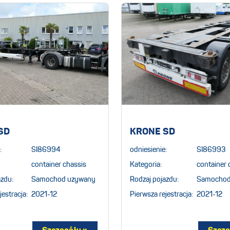
SD
KRONE SD
:
SI86994
odniesienie:
SI86993
container chassis
Kategoria:
container 
azdu:
Samochod uzywany
Rodzaj pojazdu:
Samochod
jestracja:
2021-12
Pierwsza rejestracja:
2021-12