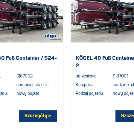
0 Fuß Container / S24-
KÖGEL 40 Fuß Containe
2
:
SI87062
odniesienie:
SI87061
container chassis
Kategoria:
container c
azdu:
nowy pojazd
Rodzaj pojazdu:
nowy pojaz