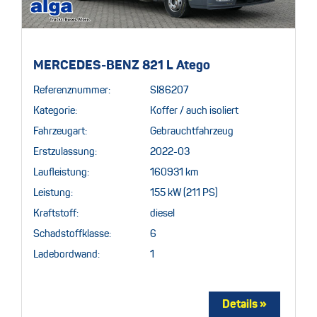
MERCEDES-BENZ 821 L Atego
Referenznummer:
SI86207
Kategorie:
Koffer / auch isoliert
Fahrzeugart:
Gebrauchtfahrzeug
Erstzulassung:
2022-03
Laufleistung:
160931 km
Leistung:
155 kW (211 PS)
Kraftstoff:
diesel
Schadstoffklasse:
6
Ladebordwand:
1