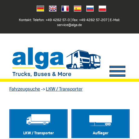
Kontakt: Telefon:
+49 4282 57-0
| Fax:
+49 4282 57-207
| E-Mail:
service@alga.de
Fahrzeugsuche
->
LKW / Transporter
LKW / Transporter
Auflieger