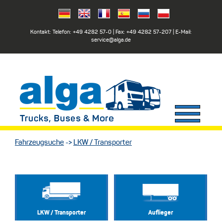
Kontakt: Telefon:
+49 4282 57-0
| Fax:
+49 4282 57-207
| E-Mail:
service@alga.de
Fahrzeugsuche
->
LKW / Transporter
LKW / Transporter
Auflieger