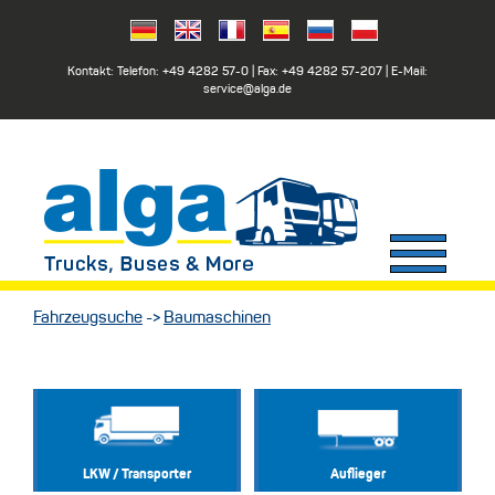
Kontakt: Telefon:
+49 4282 57-0
| Fax:
+49 4282 57-207
| E-Mail:
service@alga.de
Fahrzeugsuche
->
Baumaschinen
LKW / Transporter
Auflieger