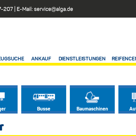
7-207
| E-Mail:
service@alga.de
EUGSUCHE
ANKAUF
DIENSTLEISTUNGEN
REIFENCE
ger
Busse
Baumaschinen
Au
r