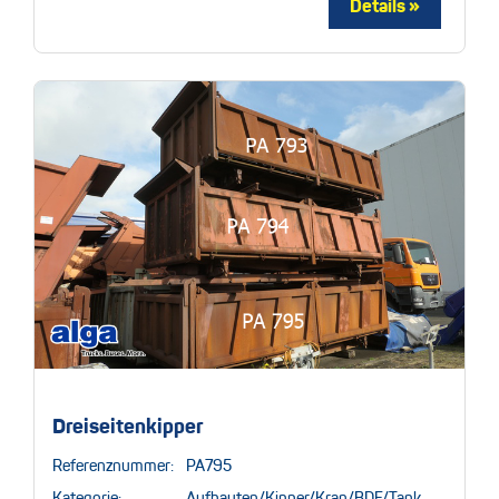
Dreiseitenkipper
Referenznummer:
PA795
Kategorie:
Aufbauten/Kipper/Kran/BDF/Tank