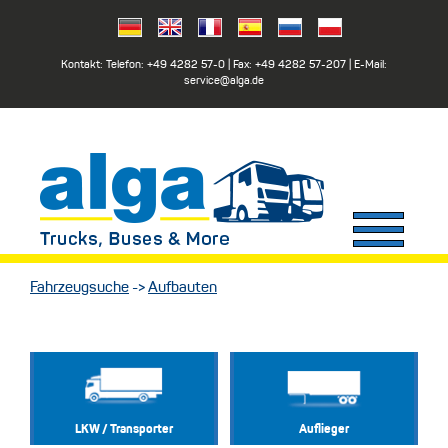
Kontakt: Telefon:
+49 4282 57-0
| Fax:
+49 4282 57-207
| E-Mail:
service@alga.de
Fahrzeugsuche
->
Aufbauten
LKW / Transporter
Auflieger