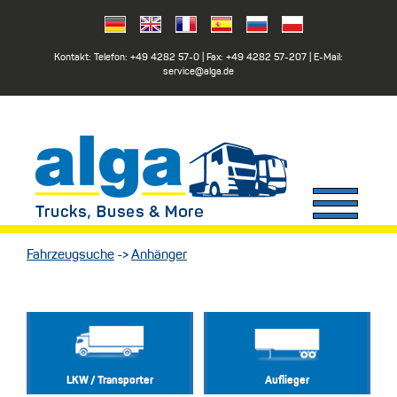
Kontakt: Telefon:
+49 4282 57-0
| Fax:
+49 4282 57-207
| E-Mail:
service@alga.de
Fahrzeugsuche
->
Anhänger
LKW / Transporter
Auflieger