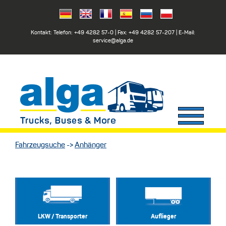
Kontakt: Telefon:
+49 4282 57-0
| Fax:
+49 4282 57-207
| E-Mail:
service@alga.de
Fahrzeugsuche
->
Anhänger
LKW / Transporter
Auflieger