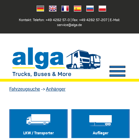
Kontakt: Telefon:
+49 4282 57-0
| Fax:
+49 4282 57-207
| E-Mail:
service@alga.de
Fahrzeugsuche
->
Anhänger
LKW / Transporter
Auflieger