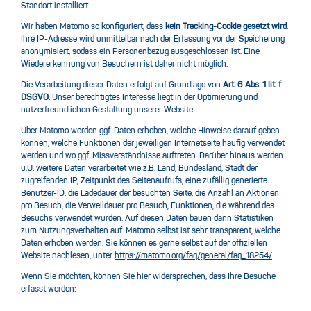
Standort installiert.
Wir haben Matomo so konfiguriert, dass
kein Tracking-Cookie gesetzt wird
.
Ihre IP-Adresse wird unmittelbar nach der Erfassung vor der Speicherung
anonymisiert, sodass ein Personenbezug ausgeschlossen ist. Eine
Wiedererkennung von Besuchern ist daher nicht möglich.
Die Verarbeitung dieser Daten erfolgt auf Grundlage von
Art. 6 Abs. 1 lit. f
DSGVO
. Unser berechtigtes Interesse liegt in der Optimierung und
nutzerfreundlichen Gestaltung unserer Website.
Über Matomo werden ggf. Daten erhoben, welche Hinweise darauf geben
können, welche Funktionen der jeweiligen Internetseite häufig verwendet
werden und wo ggf. Missverständnisse auftreten. Darüber hinaus werden
u.U. weitere Daten verarbeitet wie z.B. Land, Bundesland, Stadt der
zugreifenden IP, Zeitpunkt des Seitenaufrufs, eine zufällig generierte
Benutzer-ID, die Ladedauer der besuchten Seite, die Anzahl an Aktionen
pro Besuch, die Verweildauer pro Besuch, Funktionen, die während des
Besuchs verwendet wurden. Auf diesen Daten bauen dann Statistiken
zum Nutzungsverhalten auf. Matomo selbst ist sehr transparent, welche
Daten erhoben werden. Sie können es gerne selbst auf der offiziellen
Website nachlesen, unter
https://matomo.org/faq/general/faq_18254/
Wenn Sie möchten, können Sie hier widersprechen, dass Ihre Besuche
erfasst werden: