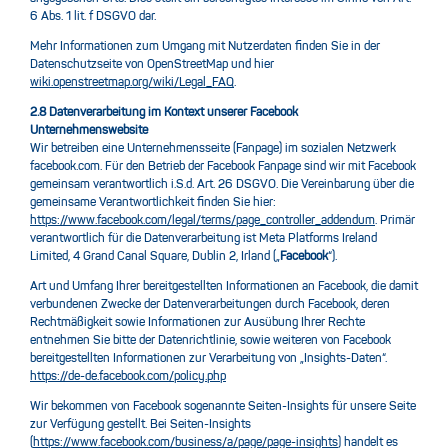
6 Abs. 1 lit. f DSGVO dar.
Mehr Informationen zum Umgang mit Nutzerdaten finden Sie in der
Datenschutzseite von OpenStreetMap und hier
wiki.openstreetmap.org/wiki/Legal_FAQ
.
2.8 Datenverarbeitung im Kontext unserer Facebook
Unternehmenswebsite
Wir betreiben eine Unternehmensseite (Fanpage) im sozialen Netzwerk
facebook.com. Für den Betrieb der Facebook Fanpage sind wir mit Facebook
gemeinsam verantwortlich i.S.d. Art. 26 DSGVO. Die Vereinbarung über die
gemeinsame Verantwortlichkeit finden Sie hier:
https://www.facebook.com/legal/terms/page_controller_addendum
. Primär
verantwortlich für die Datenverarbeitung ist Meta Platforms Ireland
Limited, 4 Grand Canal Square, Dublin 2, Irland („
Facebook
“).
Art und Umfang Ihrer bereitgestellten Informationen an Facebook, die damit
verbundenen Zwecke der Datenverarbeitungen durch Facebook, deren
Rechtmäßigkeit sowie Informationen zur Ausübung Ihrer Rechte
entnehmen Sie bitte der Datenrichtlinie, sowie weiteren von Facebook
bereitgestellten Informationen zur Verarbeitung von „Insights-Daten“.
https://de-de.facebook.com/policy.php
Wir bekommen von Facebook sogenannte Seiten-Insights für unsere Seite
zur Verfügung gestellt. Bei Seiten-Insights
(
https://www.facebook.com/business/a/page/page-insights
) handelt es