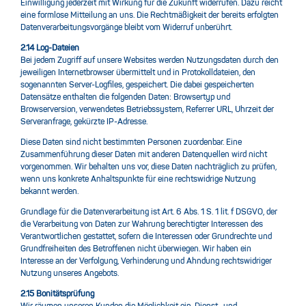
Einwilligung jederzeit mit Wirkung für die Zukunft widerrufen. Dazu reicht
eine formlose Mitteilung an uns. Die Rechtmäßigkeit der bereits erfolgten
Datenverarbeitungsvorgänge bleibt vom Widerruf unberührt.
2.14 Log-Dateien
Bei jedem Zugriff auf unsere Websites werden Nutzungsdaten durch den
jeweiligen Internetbrowser übermittelt und in Protokolldateien, den
sogenannten Server-Logfiles, gespeichert. Die dabei gespeicherten
Datensätze enthalten die folgenden Daten: Browsertyp und
Browserversion, verwendetes Betriebssystem, Referrer URL, Uhrzeit der
Serveranfrage, gekürzte IP-Adresse.
Diese Daten sind nicht bestimmten Personen zuordenbar. Eine
Zusammenführung dieser Daten mit anderen Datenquellen wird nicht
vorgenommen. Wir behalten uns vor, diese Daten nachträglich zu prüfen,
wenn uns konkrete Anhaltspunkte für eine rechtswidrige Nutzung
bekannt werden.
Grundlage für die Datenverarbeitung ist Art. 6 Abs. 1 S. 1 lit. f DSGVO, der
die Verarbeitung von Daten zur Wahrung berechtigter Interessen des
Verantwortlichen gestattet, sofern die Interessen oder Grundrechte und
Grundfreiheiten des Betroffenen nicht überwiegen. Wir haben ein
Interesse an der Verfolgung, Verhinderung und Ahndung rechtswidriger
Nutzung unseres Angebots.
2.15 Bonitätsprüfung