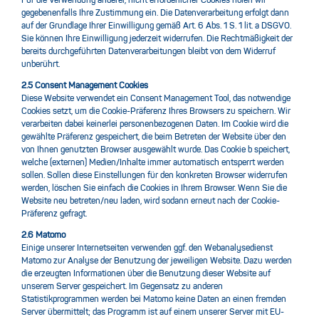
Für die Verwendung anderer, nicht erforderlicher Cookies holen wir
gegebenenfalls Ihre Zustimmung ein. Die Datenverarbeitung erfolgt dann
auf der Grundlage Ihrer Einwilligung gemäß Art. 6 Abs. 1 S. 1 lit. a DSGVO.
Sie können Ihre Einwilligung jederzeit widerrufen. Die Rechtmäßigkeit der
bereits durchgeführten Datenverarbeitungen bleibt von dem Widerruf
unberührt.
2.5 Consent Management Cookies
Diese Website verwendet ein Consent Management Tool, das notwendige
Cookies setzt, um die Cookie-Präferenz Ihres Browsers zu speichern. Wir
verarbeiten dabei keinerlei personenbezogenen Daten. Im Cookie wird die
gewählte Präferenz gespeichert, die beim Betreten der Website über den
von Ihnen genutzten Browser ausgewählt wurde. Das Cookie b speichert,
welche (externen) Medien/Inhalte immer automatisch entsperrt werden
sollen. Sollen diese Einstellungen für den konkreten Browser widerrufen
werden, löschen Sie einfach die Cookies in Ihrem Browser. Wenn Sie die
Website neu betreten/neu laden, wird sodann erneut nach der Cookie-
Präferenz gefragt.
2.6 Matomo
Einige unserer Internetseiten verwenden ggf. den Webanalysedienst
Matomo zur Analyse der Benutzung der jeweiligen Website. Dazu werden
die erzeugten Informationen über die Benutzung dieser Website auf
unserem Server gespeichert. Im Gegensatz zu anderen
Statistikprogrammen werden bei Matomo keine Daten an einen fremden
Server übermittelt; das Programm ist auf einem unserer Server mit EU-