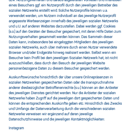
bzw. Nutzungsverhalten und daraus abgeleiteten Vorlieben und Interessen
eines Besuchers ggf. ein Nutzerprofil durch den jeweiligen Betreiber des
sozialen Netzwerks erstellt wird. Solche Nutzerprofile können u.a.
verwendet werden, um Nutzern individuell an das jeweilige Nutzerprofil
angepasste Werbeanzeigen innerhalb des jeweiligen sozialen Netzwerks
und u.U. auf anderen Websites darzustellen. Dabei werden ggf. Cookies
(s.o.) auf den Geräten der Besucher gespeichert, mit deren Hilfe Daten zum
Nutzungsverhalten gesammelt werden können. Das Sammeln dieser
Daten kann, insbesondere bei eingeloggten Mitgliedern des jeweiligen
sozialen Netzwerks, auch über mehrere durch einen Nutzer verwendete
Browser und/oder Endgeräte hinweg realisiert werden. Selbst wenn ein
Besucher kein Profil bei dem jeweiligen Sozialen Netzwerk hat, ist nicht
auszuschließen, dass durch den Besuch der jeweiligen Website
personenbezogene Daten zu diesem Besucher gespeichert werden.
Auskunftswünsche hinsichtlich der über unsere Onlinepräsenzen in
sozialen Netzwerken gespeicherten Daten oder die Inanspruchnahme
anderer diesbezüglicher Betroffenenrechte (s.u.) können an den Anbieter
des jeweiligen Dienstes gerichtet werden. Nur die Anbieter der sozialen
Netzwerke haben Zugriff auf die jeweiligen dort gespeicherten Daten und
können die entsprechenden Auskünfte geben etc. Hinsichtlich des Zwecks
und Umfangs der Datenverarbeitung durch die verschiedenen sozialen
Netzwerke verweisen wir ergänzend auf deren jeweilige
Datenschutzhinweise und die jeweiligen Kontaktmöglichkeiten:
Instagram