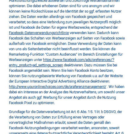
Marktforschungszwecke auswerten und zukünftige Werbemaßnahmen
optimieren. Die dabei erhobenen Daten sind für uns anonym und wir
können keine Rückschlüsse auf die Identität der so ggf. erfassten Nutzer
ziehen. Die Daten werden allerdings von Facebook gespeichert und
verarbeitet, so dass eine Verbindung zum jeweiligen Nutzerprofil möglich
ist und Facebook die Daten für eigene Werbezwecke, entsprechend der
Facebook-Datenverwendungsrichtlinie
verwenden kann. Dadurch kann
Facebook das Schalten von Werbeanzeigen auf Seiten von Facebook sowie
außerhalb von Facebook ermöglichen. Diese Verwendung der Daten kann
von uns als Seitenbetreiber nicht beeinflusst werden. Sie können die
Remarketing-Funktion “Custom Audiences” im Bereich Einstellungen für
Werbeanzeigen unter
https://www.facebook.com/ads/preferences/?
entry_product=ad_settings_screen
deaktivieren. Dazu müssen Sie bei
Facebook angemeldet sein. Wenn Sie kein Facebook Konto besitzen,
können Sie nutzungsbasierte Werbung von Facebook u.a. auf der Website
der European Interactive Digital Advertising Alliance deaktivieren:
http://www.youronlinechoices.com/de/praferenzmanagement/
. Wir haben
dabei ein Interesse an der Analyse des Nutzerverhaltens, um sowohl unser
Angebot als auch ggf. Werbung für unser Angebot durch die Nutzung
Facebook Pixel zu optimieren.
Grundlage für die Datenverarbeitung ist Art. 6 Abs. 1 S. 1 lit. b DSGVO, der
die Verarbeitung von Daten zur Erfüllung eines Vertrages oder
vorvertraglicher Maßnahmen erlaubt, soweit die Daten gemäß den
Facebook-Nutzungsbedingungen verarbeitet werden, ansonsten, soweit
unsererseits eine datenschutzrechtliche Verantwortlichkeit besteht, Art. 6