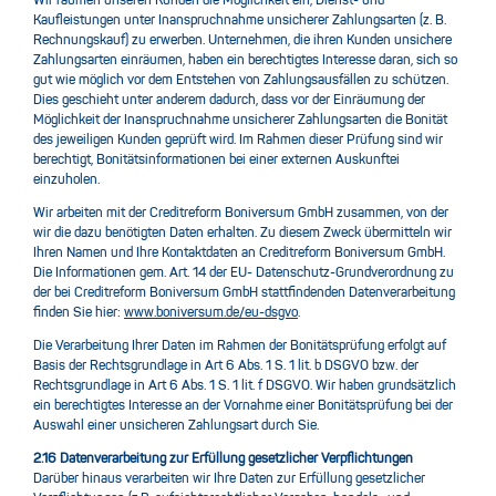
Wir räumen unseren Kunden die Möglichkeit ein, Dienst- und
Kaufleistungen unter Inanspruchnahme unsicherer Zahlungsarten (z. B.
Rechnungskauf) zu erwerben. Unternehmen, die ihren Kunden unsichere
Zahlungsarten einräumen, haben ein berechtigtes Interesse daran, sich so
gut wie möglich vor dem Entstehen von Zahlungsausfällen zu schützen.
Dies geschieht unter anderem dadurch, dass vor der Einräumung der
Möglichkeit der Inanspruchnahme unsicherer Zahlungsarten die Bonität
des jeweiligen Kunden geprüft wird. Im Rahmen dieser Prüfung sind wir
berechtigt, Bonitätsinformationen bei einer externen Auskunftei
einzuholen.
Wir arbeiten mit der Creditreform Boniversum GmbH zusammen, von der
wir die dazu benötigten Daten erhalten. Zu diesem Zweck übermitteln wir
Ihren Namen und Ihre Kontaktdaten an Creditreform Boniversum GmbH.
Die Informationen gem. Art. 14 der EU- Datenschutz-Grundverordnung zu
der bei Creditreform Boniversum GmbH stattfindenden Datenverarbeitung
finden Sie hier:
www.boniversum.de/eu-dsgvo
.
Die Verarbeitung Ihrer Daten im Rahmen der Bonitätsprüfung erfolgt auf
Basis der Rechtsgrundlage in Art 6 Abs. 1 S. 1 lit. b DSGVO bzw. der
Rechtsgrundlage in Art 6 Abs. 1 S. 1 lit. f DSGVO. Wir haben grundsätzlich
ein berechtigtes Interesse an der Vornahme einer Bonitätsprüfung bei der
Auswahl einer unsicheren Zahlungsart durch Sie.
2.16 Datenverarbeitung zur Erfüllung gesetzlicher Verpflichtungen
Darüber hinaus verarbeiten wir Ihre Daten zur Erfüllung gesetzlicher