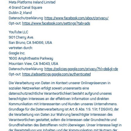
Meta Platforms Ireland Limited
4 Grand Canal Square
Dublin 2, Irland
Datenschutzerklärung:
https://www.facebook.com/about/privacy/
Opt-out:
https://www.facebook.com/settings?tab=ads
YouTube LLC
901 Cherry Ave.
San Bruno, CA 94066, USA
vertreten durch:
Google Inc.
1600 Amphitheatre Parkway
Mountain View, CA 94043, USA
Datenschutzerklärung:
https://policies.google.com/privacy?hl=de&gl=de
Opt-out:
https://adssettings.google.com/authenticated
Die Verarbeitung von Daten im Kontext unserer Onlinepräsenzen in
sozialen Netzwerken erfolgt soweit unsererseits eine
datenschutzrechtliche Verantwortlichkeit besteht aufgrund unseres
berechtigten Interesses an der effektiven Information und direkten
Kommunikation mit Interessenten und Kunden unseres Unternehmens.
Grundlage für die Datenverarbeitung ist Art. 6 Abs. 1 S. 1 lit. f DSGVO, der
die Verarbeitung von Daten zur Wahrung berechtigter Interessen des
Verantwortlichen gestattet, sofern die Interessen oder Grundrechte und
Grundfreiheiten des Betroffenen nicht überwiegen. Unser Interesse liegt in
der Bereitstellung von Inhalten und der Kommunikation mit Nutzern der