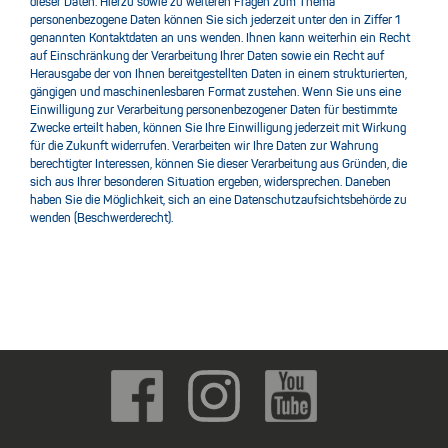
dieser Daten. Hierzu sowie zu weiteren Fragen zum Thema
personenbezogene Daten können Sie sich jederzeit unter den in Ziffer 1
genannten Kontaktdaten an uns wenden. Ihnen kann weiterhin ein Recht
auf Einschränkung der Verarbeitung Ihrer Daten sowie ein Recht auf
Herausgabe der von Ihnen bereitgestellten Daten in einem strukturierten,
gängigen und maschinenlesbaren Format zustehen. Wenn Sie uns eine
Einwilligung zur Verarbeitung personenbezogener Daten für bestimmte
Zwecke erteilt haben, können Sie Ihre Einwilligung jederzeit mit Wirkung
für die Zukunft widerrufen. Verarbeiten wir Ihre Daten zur Wahrung
berechtigter Interessen, können Sie dieser Verarbeitung aus Gründen, die
sich aus Ihrer besonderen Situation ergeben, widersprechen. Daneben
haben Sie die Möglichkeit, sich an eine Datenschutzaufsichtsbehörde zu
wenden (Beschwerderecht).