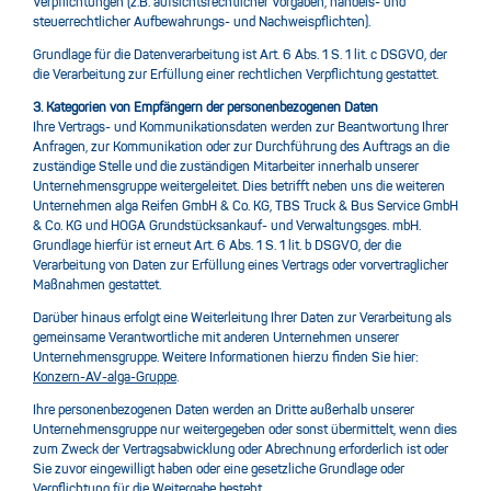
Verpflichtungen (z.B. aufsichtsrechtlicher Vorgaben, handels- und
steuerrechtlicher Aufbewahrungs- und Nachweispflichten).
Grundlage für die Datenverarbeitung ist Art. 6 Abs. 1 S. 1 lit. c DSGVO, der
die Verarbeitung zur Erfüllung einer rechtlichen Verpflichtung gestattet.
3. Kategorien von Empfängern der personenbezogenen Daten
Ihre Vertrags- und Kommunikationsdaten werden zur Beantwortung Ihrer
Anfragen, zur Kommunikation oder zur Durchführung des Auftrags an die
zuständige Stelle und die zuständigen Mitarbeiter innerhalb unserer
Unternehmensgruppe weitergeleitet. Dies betrifft neben uns die weiteren
Unternehmen alga Reifen GmbH & Co. KG, TBS Truck & Bus Service GmbH
& Co. KG und HOGA Grundstücksankauf- und Verwaltungsges. mbH.
Grundlage hierfür ist erneut Art. 6 Abs. 1 S. 1 lit. b DSGVO, der die
Verarbeitung von Daten zur Erfüllung eines Vertrags oder vorvertraglicher
Maßnahmen gestattet.
Darüber hinaus erfolgt eine Weiterleitung Ihrer Daten zur Verarbeitung als
gemeinsame Verantwortliche mit anderen Unternehmen unserer
Unternehmensgruppe. Weitere Informationen hierzu finden Sie hier:
Konzern-AV-alga-Gruppe
.
Ihre personenbezogenen Daten werden an Dritte außerhalb unserer
Unternehmensgruppe nur weitergegeben oder sonst übermittelt, wenn dies
zum Zweck der Vertragsabwicklung oder Abrechnung erforderlich ist oder
Sie zuvor eingewilligt haben oder eine gesetzliche Grundlage oder
Verpflichtung für die Weitergabe besteht.